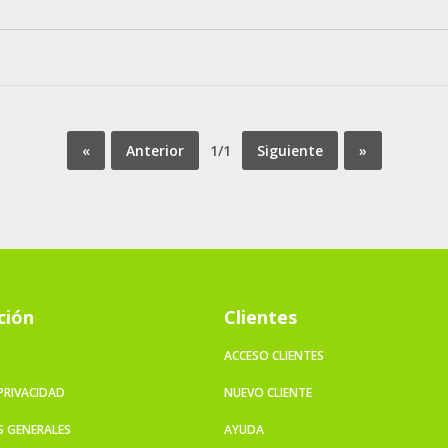
«
Anterior
1/1
Siguiente
»
ción
Clientes
ACCESO CLIENTES
 PRIVACIDAD
NUEVO CLIENTE
S GENERALES
AYUDA