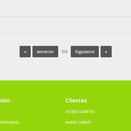
«
Anterior
1/1
Siguiente
»
ción
Clientes
ACCESO CLIENTES
 PRIVACIDAD
NUEVO CLIENTE