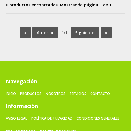
0 productos encontrados. Mostrando página 1 de 1.
«
Anterior
1/1
Siguiente
»
Navegación
INICIO
PRODUCTOS
NOSOTROS
SERVICIOS
CONTACTO
Información
AVISO LEGAL
POLÍTICA DE PRIVACIDAD
CONDICIONES GENERALES